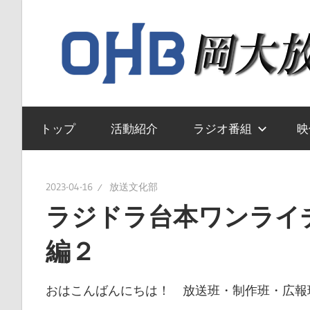
コ
ン
テ
ン
ツ
岡
へ
山
トップ
活動紹介
ラジオ番組
映
ス
大
キ
学
ッ
送
2023-04-16
放送文化部
プ
文
ラジドラ台本ワンライ
化
編２
部
の
ウ
おはこんばんにちは！ 放送班・制作班・広報
ェ