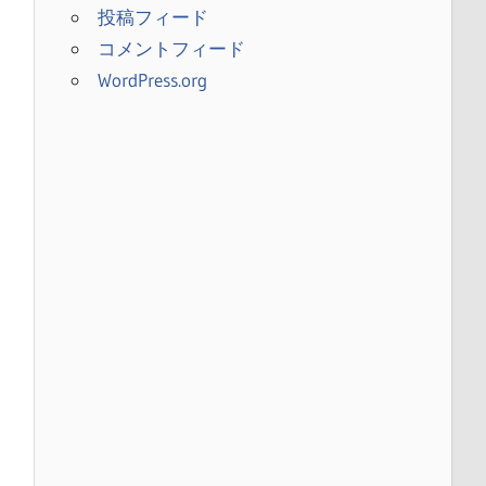
投稿フィード
コメントフィード
WordPress.org