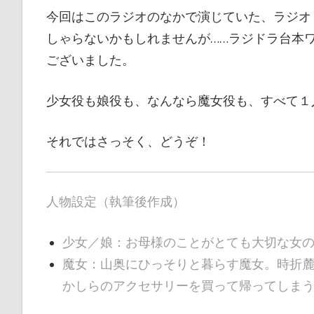
今回はこのラジオのなかで演じていた、ラジオ
しゃらないかもしれませんが……ラジドラ台本
ございました。
少女役も娘役も、なんなら魔女役も、すべて１
それではさっそく、どうぞ！
人物設定（執筆後作成）
少女／娘：お母様のことがとても大切な女
魔女：山奥にひっそりと暮らす魔女。時折
かしらのアクセサリーを買って帰ってしま