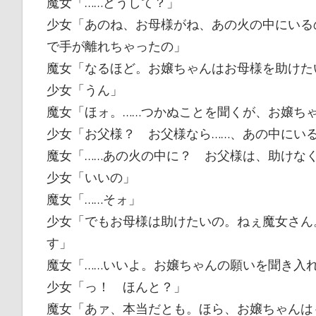
魔女「……どうして？」
少女「あのね、お母様がね、あの火の中にいる
で手が離れちゃったの」
魔女「なるほど。お嬢ちゃんはお母様を助けた
少女「うん」
魔女「ほォ。……つかぬことを聞くが、お嬢ち
少女「お父様？ お父様なら……、あの中にい
魔女「……あの火の中に？ お父様は、助けな
少女「いいの」
魔女「……そォ」
少女「でもお母様は助けたいの。ねぇ魔女さん
す」
魔女「……いいよ。お嬢ちゃんの願いを聞き入
少女「っ！ ほんと？」
魔女「あァ、本当だとも。ほら、お嬢ちゃんは