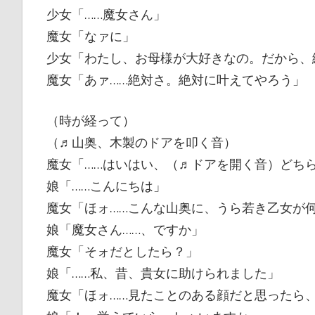
少女「……魔女さん」
魔女「なァに」
少女「わたし、お母様が大好きなの。だから、
魔女「あァ……絶対さ。絶対に叶えてやろう」
（時が経って）
（♬山奥、木製のドアを叩く音）
魔女「……はいはい、（♬ドアを開く音）どちら
娘「……こんにちは」
魔女「ほォ……こんな山奥に、うら若き乙女が
娘「魔女さん……、ですか」
魔女「そォだとしたら？」
娘「……私、昔、貴女に助けられました」
魔女「ほォ……見たことのある顔だと思ったら