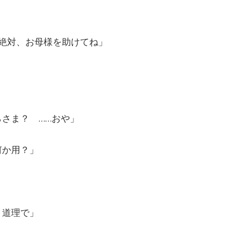
絶対、お母様を助けてね」
さま？ ……おや」
何か用？」
、道理で」