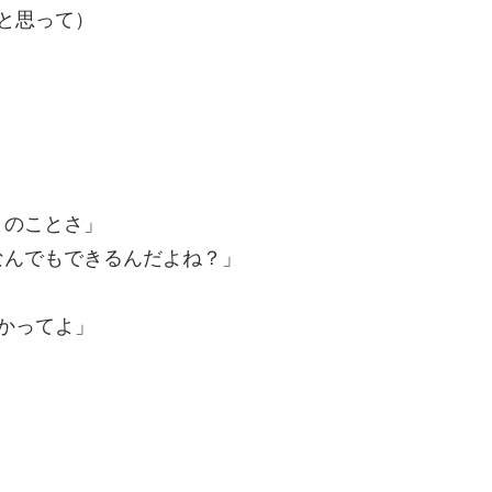
と思って）
とのことさ」
なんでもできるんだよね？」
かってよ」