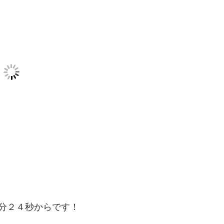
分２４秒からです！