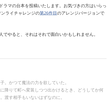
ドラマの台本を投稿いたします。お気づきの方はいらっ
ワンライチャレンジの
第26作目
のアレンジバージョンで
人でやると、それはそれで面白いかもしれません。
の子。かつて魔法の力を欲していた。
麓に降りて町へ変装しつつ出かけるとき、どうしてか何
う。渡す相手もいないはずなのに。