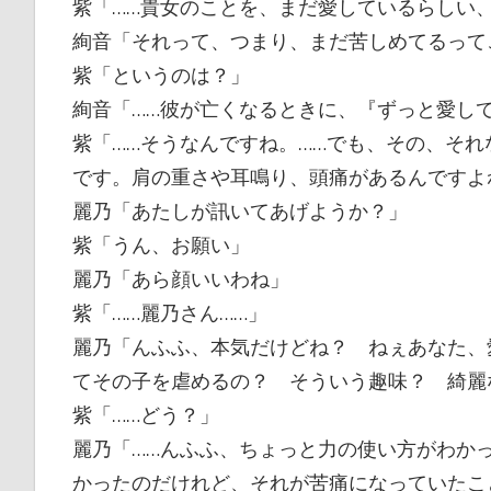
紫「……貴女のことを、まだ愛しているらしい
絢音「それって、つまり、まだ苦しめてるって
紫「というのは？」
絢音「……彼が亡くなるときに、『ずっと愛して
紫「……そうなんですね。……でも、その、そ
です。肩の重さや耳鳴り、頭痛があるんですよ
麗乃「あたしが訊いてあげようか？」
紫「うん、お願い」
麗乃「あら顔いいわね」
紫「……麗乃さん……」
麗乃「んふふ、本気だけどね？ ねぇあなた、
てその子を虐めるの？ そういう趣味？ 綺麗
紫「……どう？」
麗乃「……んふふ、ちょっと力の使い方がわか
かったのだけれど、それが苦痛になっていたこ