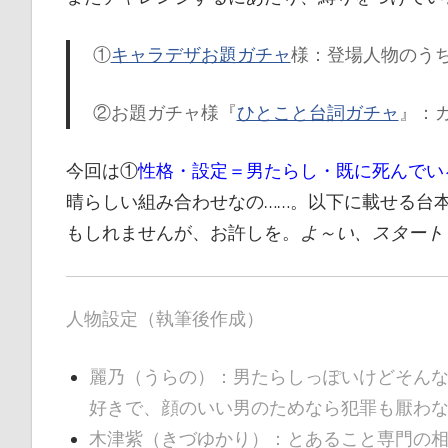
①
キャラデザお題ガチャ
様：登場人物のう
②お題ガチャ様『
ひとこと台詞ガチャ
』：
今回は①
性格・設定＝男たらし・既に死んでい
晴らしい組み合わせなの……。以下に載せる台
もしれませんが、お許しを。
よ～い、スタート
人物設定（執筆後作成）
麗乃（うらの）：男たらしっぽいけどそん
好きで、顔のいい男のためなら犯罪も厭わ
木津紫（きづゆかり）：とあること専門の