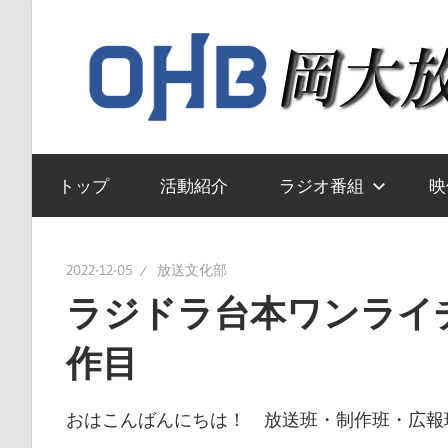
コ
ン
テ
ン
ツ
岡
へ
山
トップ
活動紹介
ラジオ番組
映
ス
大
キ
学
ッ
送
2022-12-05
放送文化部
プ
文
ラジドラ台本ワンライチ
化
作目
部
の
ウ
おはこんばんにちは！ 放送班・制作班・広報
ェ