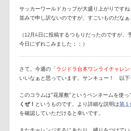
ブ
サッカーワールドカップが大盛り上がりですね
ペ
並みで申し訳ないのですが、すごいものだなぁ
ー
ジ
（12月4日に投稿するつもりだったのですが
で
今日にずれこみました；；）
す
さて。今週の「
ラジドラ台本ワンライチャレン
いいなぁと思っています。サンキュー！ 以下
このコラムは”花屋敷”というペンネームを使っ
くぜ！
というものです。より詳細な説明は
第１
を確認していただけると幸いです。
またチャレンジするにあたり、縛りをつけてい