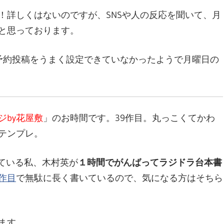
！詳しくはないのですが、SNSや人の反応を聞いて、月
文
と思っております。
、予約投稿をうまく設定できていなかったようで月曜日の
化
部
ジby花屋敷
」のお時間です。39作目。丸っこくてかわ
テンプレ。
（OHB
ている私、木村英が
１時間でがんばってラジドラ台本書
作目
で無駄に長く書いているので、気になる方はそちら
ます。