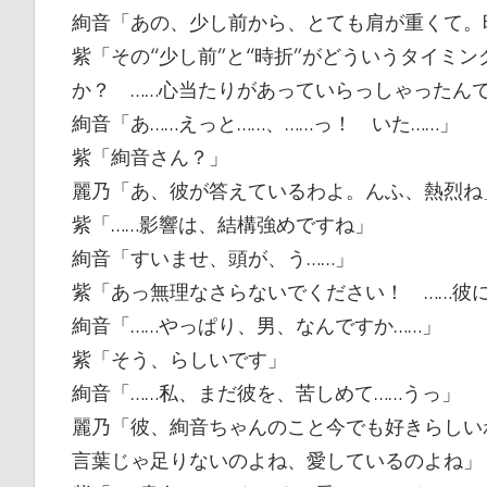
絢音「あの、少し前から、とても肩が重くて。
紫「その“少し前”と“時折”がどういうタイミ
か？ ……心当たりがあっていらっしゃったん
絢音「あ……えっと……、……っ！ いた……」
紫「絢音さん？」
麗乃「あ、彼が答えているわよ。んふ、熱烈ね
紫「……影響は、結構強めですね」
絢音「すいませ、頭が、う……」
紫「あっ無理なさらないでください！ ……彼
絢音「……やっぱり、男、なんですか……」
紫「そう、らしいです」
絢音「……私、まだ彼を、苦しめて……うっ」
麗乃「彼、絢音ちゃんのこと今でも好きらしい
言葉じゃ足りないのよね、愛しているのよね」