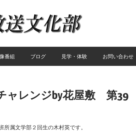
岡
山
大
像番組
ブログ
見学・体験
お問い合わせ
学
ャレンジby花屋敷 第39
放
送
班所属文学部２回生の木村英です。