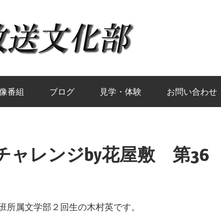
岡
山
大
像番組
ブログ
見学・体験
お問い合わせ
学
ャレンジby花屋敷 第36
放
送
班所属文学部２回生の木村英です。