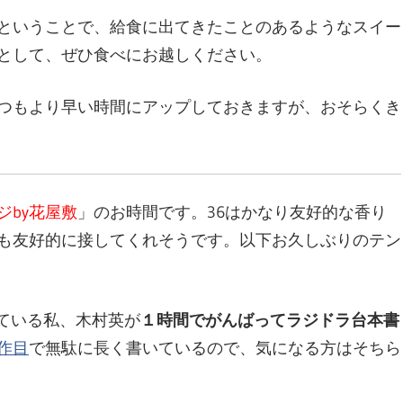
ということで、給食に出てきたことのあるようなスイー
文
として、ぜひ食べにお越しください。
つもより早い時間にアップしておきますが、おそらくき
化
部
ジby花屋敷
」のお時間です。36はかなり友好的な香り
も友好的に接してくれそうです。以下お久しぶりのテン
（OHB
ている私、木村英が
１時間でがんばってラジドラ台本書
作目
で無駄に長く書いているので、気になる方はそちら