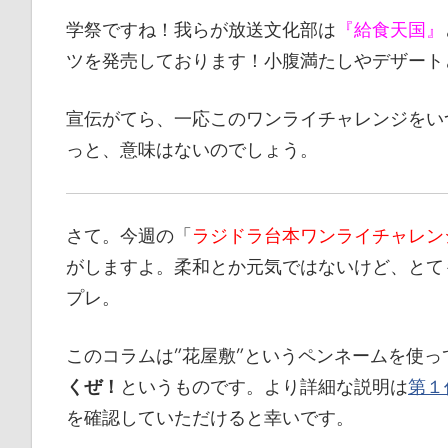
ブ
学祭ですね！我らが放送文化部は
『給食天国』
ペ
ツを発売しております！小腹満たしやデザート
ー
ジ
宣伝がてら、一応このワンライチャレンジをい
で
っと、意味はないのでしょう。
す
さて。今週の「
ラジドラ台本ワンライチャレン
がしますよ。柔和とか元気ではないけど、とて
プレ。
このコラムは”花屋敷”というペンネームを使っ
くぜ！
というものです。より詳細な説明は
第１
を確認していただけると幸いです。