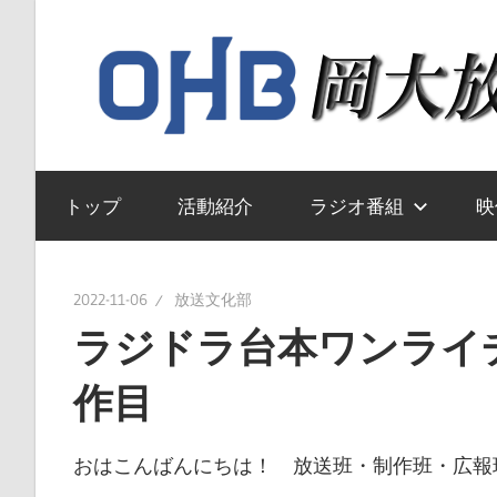
コ
ン
テ
ン
ツ
岡
へ
山
トップ
活動紹介
ラジオ番組
映
ス
大
キ
学
ッ
送
2022-11-06
放送文化部
プ
文
ラジドラ台本ワンライチ
化
作目
部
の
ウ
おはこんばんにちは！ 放送班・制作班・広報
ェ