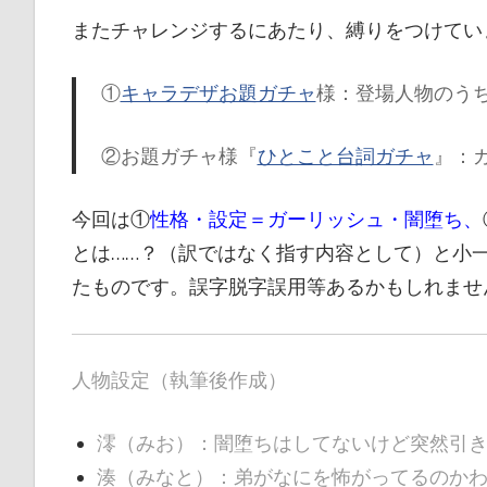
またチャレンジするにあたり、縛りをつけてい
①
キャラデザお題ガチャ
様：登場人物のう
②お題ガチャ様『
ひとこと台詞ガチャ
』：
今回は①
性格・設定＝ガーリッシュ・闇堕ち、
とは……？（訳ではなく指す内容として）と小
たものです。誤字脱字誤用等あるかもしれませ
人物設定（執筆後作成）
澪（みお）：闇堕ちはしてないけど突然引
湊（みなと）：弟がなにを怖がってるのか