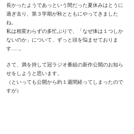
長かったようであっという間だった夏休みはとうに
ー
文
過ぎ去り、第３学期が秋とともにやってきました
ジ
ね。
で
化
私は相変わらずの多忙ぶりで、「なぜ体は１つしか
す
ないのか」について、ずっと頭を悩ませておりま
す……。
部
さて、満を持して冠ラジオ番組の新作公開のお知ら
（OHB）
せをしようと思います。
（といっても公開から約１週間経ってしまったので
すが）