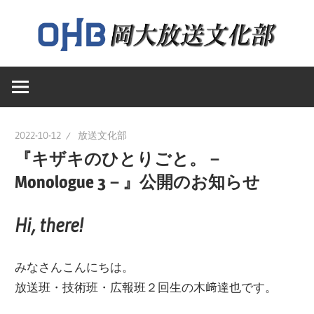
コ
ン
テ
岡
ン
岡
山
ツ
大
へ
山
学
ス
2022-10-12
放送文化部
送
キ
『キザキのひとりごと。－
大
文
ッ
Monologue 3－』公開のお知らせ
化
プ
学
部
Hi, there!
の
ウ
放
みなさんこんにちは。
ェ
放送班・技術班・広報班２回生の木﨑達也です。
ブ
送
ペ