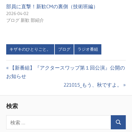
部員に直撃！新歓CMの裏側（技術班編）
2026-04-02
ブログ 新歓 部紹介
キザキのひとりごと。
ブログ
ラジオ番組
投
前
【新番組】『アクタースワップ第１回公演』公開の
の
お知らせ
稿
投
次
221015_もう、秋ですよ。
ナ
稿:
の
ビ
投
検索
稿:
ゲ
ー