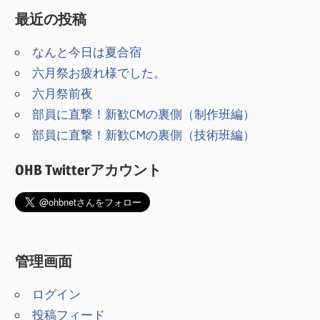
シ
最近の投稿
ョ
なんと今日は夏合宿
ン
六月祭お疲れ様でした。
六月祭前夜
部員に直撃！新歓CMの裏側（制作班編）
部員に直撃！新歓CMの裏側（技術班編）
OHB Twitterアカウント
管理画面
ログイン
投稿フィード