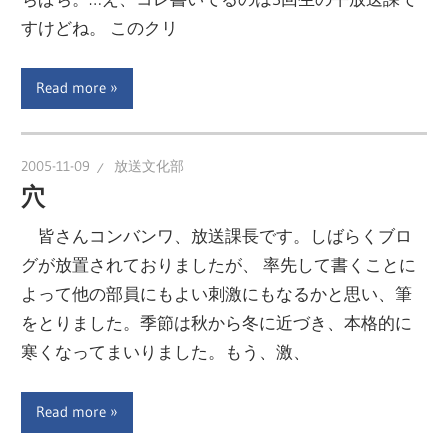
ー
すけどね。 このクリ
文
ジ
で
Read more
化
す
部
2005-11-09
放送文化部
穴
（OHB）
皆さんコンバンワ、放送課長です。しばらくブロ
グが放置されておりましたが、 率先して書くことに
よって他の部員にもよい刺激にもなるかと思い、筆
をとりました。季節は秋から冬に近づき、本格的に
寒くなってまいりました。もう、激、
Read more