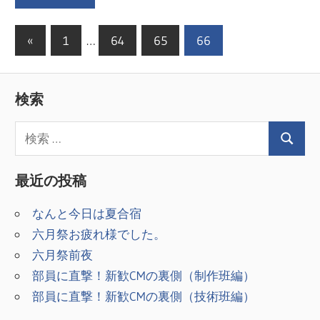
投
前
«
1
…
64
65
66
の
稿
記
の
検索
事
ペ
ー
ジ
最近の投稿
送
なんと今日は夏合宿
り
六月祭お疲れ様でした。
六月祭前夜
部員に直撃！新歓CMの裏側（制作班編）
部員に直撃！新歓CMの裏側（技術班編）