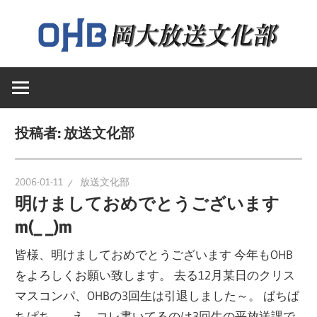
コ
ン
テ
岡
ン
岡
山
ツ
大
へ
山
学
投稿者:
放送文化部
ス
送
キ
大
文
ッ
2006-01-11
放送文化部
化
プ
明けましておめでとうございます
学
部
m(_ _)m
の
ウ
放
皆様、明けましておめでとうございます 今年もOHB
ェ
をよろしくお願い致します。 去る12月某日のクリス
ブ
マスコンパ、OHBの3回生は引退しました～。 ぱちぱ
送
ペ
ちぱち。…え、コレ書いてるのは3回生の平放送課で