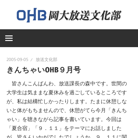
コ
ン
テ
岡
ン
岡
山
ツ
大
へ
山
学
ス
2005-09-05
放送文化部
送
キ
きんちゃいOHB９月号
大
文
ッ
化
皆さんこんばんわ、放送課長の森中です。世間の
プ
学
部
大学生は気ままな夏休みを過ごしているところです
の
が、私は結構忙しかったりします。たまに休憩しな
ウ
放
いと体がもちませんので、休憩がてら今月「きんち
ェ
ゃい」を聴きながら記事を書いています。今回は
ブ
「夏合宿」「９．１１」をテーマにお話しました
送
ペ
が、皆さんいかがでしたでしょうか。９．１１に関