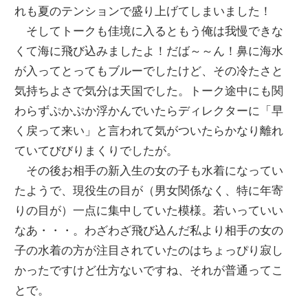
れも夏のテンションで盛り上げてしまいました！
そしてトークも佳境に入るともう俺は我慢できな
くて海に飛び込みましたよ！だば～～ん！鼻に海水
が入ってとってもブルーでしたけど、その冷たさと
気持ちよさで気分は天国でした。トーク途中にも関
わらずぷかぷか浮かんでいたらディレクターに「早
く戻って来い」と言われて気がついたらかなり離れ
ていてびびりまくりでしたが。
その後お相手の新入生の女の子も水着になってい
たようで、現役生の目が（男女関係なく、特に年寄
りの目が）一点に集中していた模様。若いっていい
なあ・・・。わざわざ飛び込んだ私より相手の女の
子の水着の方が注目されていたのはちょっぴり寂し
かったですけど仕方ないですね、それが普通ってこ
とで。