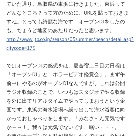
ていた通り。鳥取県の東浜に行きました。東浜って
どんなところ？って方のために、URLを貼っておきま
すね。とっても綺麗な海です。オープンDJをしたの
も、ちょうど地図のあたりだったと思います。
http://www.jtb.co.jp/season/05summer/beach/detail.asp?
citycode=175
ではオープンDJの感想をば。夏合宿二日目の日程は
「オープンDJ」と「ホラービデオ鑑賞会」。まず午
前中にやるのがオープンDJなんですが、これは公開
ラジオ収録のことで、いつもはスタジオでやる収録
を外に出てリアルタイムでやってしまおうという企
画です。東浜の海水浴場へ繰り出して海水浴客に向
かっておしゃべりをします。「みなさ～ん元気です
か～～！」我々は元気でないです、眠い・・・。
今年のオープンDJも私が担当したんですが、今回は