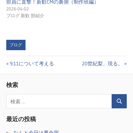
部員に直撃！新歓CMの裏側（制作班編）
2026-04-02
ブログ 新歓 部紹介
ブログ
投
前
次
9.11について考える
20世紀梨、現る。
の
の
稿
投
投
検索
ナ
稿:
稿:
ビ
ゲ
最近の投稿
ー
なんと今日は夏合宿