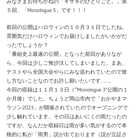
みなさまお待ちかねの「キザキのひとりごと。」第
５回、「Monologue 5」です！！！
前回の公開はハロウィンの１０月３１日でしたね。
雰囲気だけハロウィンでお届けしましたがいかがだ
ったでしょうか？
「番組史上最速の公開」となった前回がありなが
ら、今回は少しご無沙汰してしまいました。まあ、
テストやら全国大会やらにみな追われていたので致
し方ないことなのでお許し願いたいです……。
今回の収録は１１月１３日（”Monologue 3″公開の１
か月後）でした。ちょうど岡山市内で「おかやまマ
ラソン2023」が開催されていたのでオープニングで
少し触れています。その日はあいにくの雨だったの
ですが、なんだか収録日は雨が多い気がするので本
格的に私が「雨男」説が出ております（説が立証さ