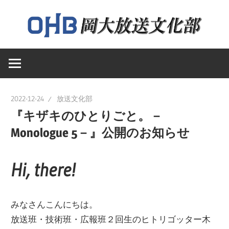
コ
ン
テ
岡
ン
岡
山
ツ
大
へ
山
学
ス
2022-12-24
放送文化部
送
キ
『キザキのひとりごと。－
大
文
ッ
Monologue 5－』公開のお知らせ
化
プ
学
部
Hi, there!
の
ウ
放
ェ
みなさんこんにちは。
ブ
送
放送班・技術班・広報班２回生のヒトリゴッター木
ペ