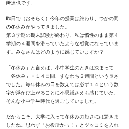
﨑達也です。
ー
文
ジ
昨日で（おそらく）今年の授業は終わり、つかの間
で
の冬休みがやってきました。
化
す
第３学期の期末試験が終わり、私は惰性のまま第４
学期の４週間を滑っていたような感覚になっていま
部
す。みなさんはどのように感じていますか？
（OHB）
「冬休み」と言えば、小中学生のときは決まって
「冬休み」＝１４日間、すなわち２週間という長さ
でした。毎年休みの日を数えては必ず１４という数
字が浮かび上がることに不思議さえも感じていた、
そんな小中学生時代を過ごしていました。
だからこそ、大学に入って冬休みの短さには驚きま
したね。思わず「お役所かっ！」とツッコミを入れ