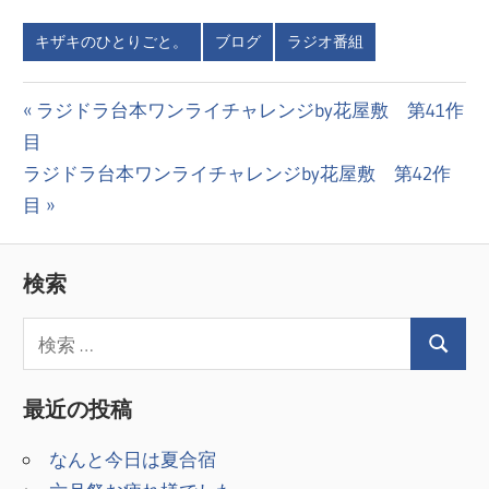
キザキのひとりごと。
ブログ
ラジオ番組
投
前
ラジドラ台本ワンライチャレンジby花屋敷 第41作
の
目
稿
次
投
ラジドラ台本ワンライチャレンジby花屋敷 第42作
ナ
の
稿:
目
ビ
投
稿:
ゲ
検索
ー
シ
ョ
最近の投稿
ン
なんと今日は夏合宿