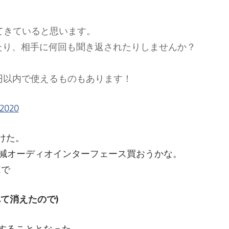
文
えてきていると思います。
たり、相手に何回も聞き返されたりしませんか？
化
！
0円以内で使えるものもあります！
部
 2020
かけた。
（OHB
減オーディオインターフェース買おうかな。
Eで
て消えたので)
を購入することとなった。