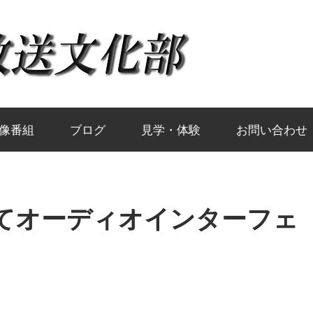
岡
山
大
像番組
ブログ
見学・体験
お問い合わせ
学
てオーディオインターフェ
放
送