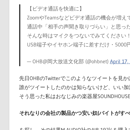
ブ
【ビデオ通話を快適に】
ペ
ZoomやTeamsなどビデオ通話の機会が増
ー
通話中「相手の声聞き取りづらい」と思っ
ジ
そんな時はマイクをつないでみてください
で
USB端子やイヤホン端子に差すだけ・500
す
— OHB@岡大放送文化部 (@ohbnet)
April 17,
先日OHBのTwitterでこのようなツイートを見
誰がツイートしたのかは知らないけど、いい加
そう思った私はおなじみの楽器屋SOUNDHOUS
それなりの会社の製品かつ安い奴(バイトがすべ
を探し、その結果M-AUDIO社のAIR 192|4