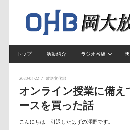
コ
ン
テ
ン
ツ
岡
へ
山
トップ
活動紹介
ラジオ番組
映
ス
大
キ
学
ッ
送
2020-04-22
放送文化部
プ
文
オンライン授業に備え
化
ースを買った話
部
の
ウ
こんにちは。引退したはずの澤野です。
ェ