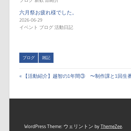
六月祭お疲れ様でした。
2026-06-29
イベント ブログ 活動日記
ブログ
雑記
投
前
【活動紹介】越智の1年間③ 〜制作課と1回生
の
稿
投
ナ
稿:
ビ
ゲ
WordPress Theme: ウェリントン by
ThemeZee
.