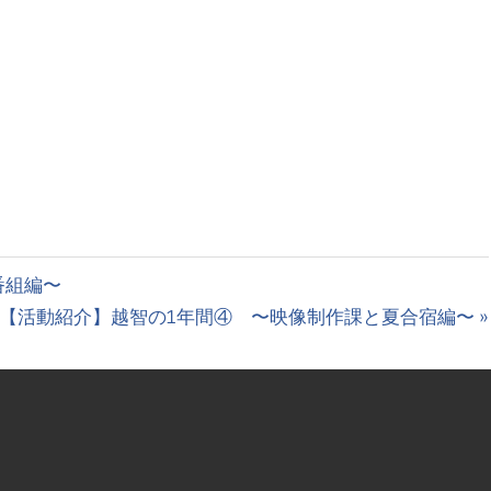
番組編〜
次
【活動紹介】越智の1年間④ 〜映像制作課と夏合宿編〜
の
投
稿: