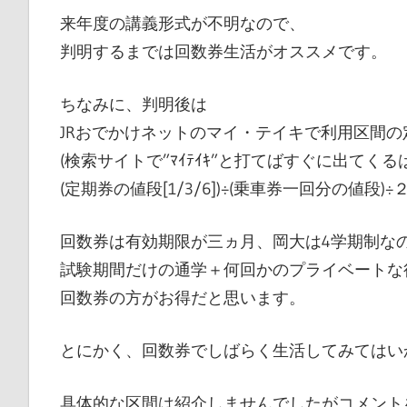
来年度の講義形式が不明なので、
判明するまでは回数券生活がオススメです。
ちなみに、判明後は
JRおでかけネットのマイ・テイキで利用区間
(検索サイトで”ﾏｲﾃｲｷ”と打てばすぐに出てくる
(定期券の値段[1/3/6])÷(乗車券一回分の値
回数券は有効期限が三ヵ月、岡大は4学期制な
試験期間だけの通学＋何回かのプライベートな
回数券の方がお得だと思います。
とにかく、回数券でしばらく生活してみてはい
具体的な区間は紹介しませんでしたがコメント