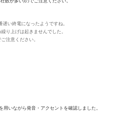
社数が多い)のでご注意ください。
文
一番遅い終電になったようですね。
化
め繰り上げは起きませんでした。
でご注意ください。
部
（OHB
を用いながら発音・アクセントを確認しました。