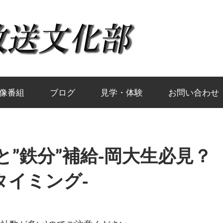
岡
山
大
像番組
ブログ
見学・体験
お問い合わせ
学
容と”鉄分”補給-岡大生必見？
放
タイミング-
送