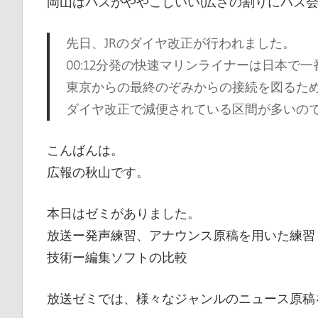
岡山はバスがややこしいい(広さの割りにバス会
ブ
ペ
先日、JRのダイヤ改正が行われました。
ー
00:12分発の快速マリンライナーは日本で
ジ
東京からの最終のぞみからの接続を図るた
で
ダイヤ改正で減便されている区間が多いの
す
こんばんは。
広報の秋山です。
本日はゼミがありました。
放送ー発声練習、アナウンス原稿を用いた練習
技術ー編集ソフトの比較
放送ゼミでは、様々なジャンルのニュース原稿