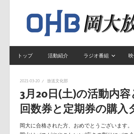
コ
ン
テ
ン
ツ
岡
へ
山
トップ
活動紹介
ラジオ番組
映
ス
大
キ
学
ッ
送
2021-03-20
放送文化部
プ
文
3月20日(土)の活動内
化
回数券と定期券の購入
部
の
ウ
岡大に合格された方、おめでとうございます。
ェ