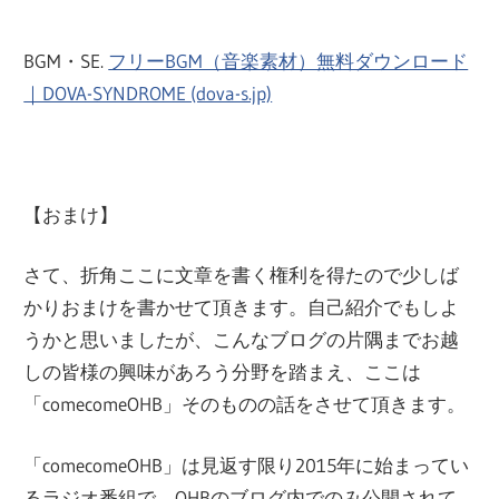
レ
ー
BGM・SE.
フリーBGM（音楽素材）無料ダウンロード
ヤ
｜DOVA-SYNDROME (dova-s.jp)
ー
【おまけ】
さて、折角ここに文章を書く権利を得たので少しば
かりおまけを書かせて頂きます。自己紹介でもしよ
うかと思いましたが、こんなブログの片隅までお越
しの皆様の興味があろう分野を踏まえ、ここは
「comecomeOHB」そのものの話をさせて頂きます。
「comecomeOHB」は見返す限り2015年に始まってい
るラジオ番組で、OHBのブログ内でのみ公開されて