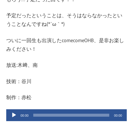
ー
文
予定だったということは、そうはならなかったとい
ジ
うことなんですね(*´ω｀*)
で
化
す
ついに一回生も出演したcomecomeOHB、是非お楽し
部
みください！
放送:木﨑、南
（OHB）
技術：谷川
制作：赤松
音
00:00
00:00
声
プ