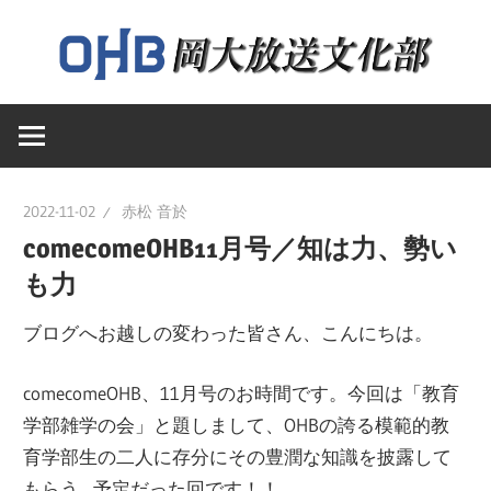
コ
ン
テ
岡
ン
岡
山
ツ
大
へ
山
学
ス
2022-11-02
赤松 音於
送
キ
comecomeOHB11月号／知は力、勢い
大
文
ッ
も力
化
プ
学
部
ブログへお越しの変わった皆さん、こんにちは。
の
ウ
放
comecomeOHB、11月号のお時間です。今回は「教育
ェ
学部雑学の会」と題しまして、OHBの誇る模範的教
ブ
育学部生の二人に存分にその豊潤な知識を披露して
送
ペ
もらう…予定だった回です！！