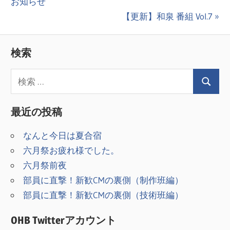
の
お知らせ
稿
投
次
【更新】和泉 番組 Vol.7
ナ
稿:
の
ビ
投
検索
稿:
ゲ
ー
シ
最近の投稿
ョ
なんと今日は夏合宿
ン
六月祭お疲れ様でした。
六月祭前夜
部員に直撃！新歓CMの裏側（制作班編）
部員に直撃！新歓CMの裏側（技術班編）
OHB Twitterアカウント