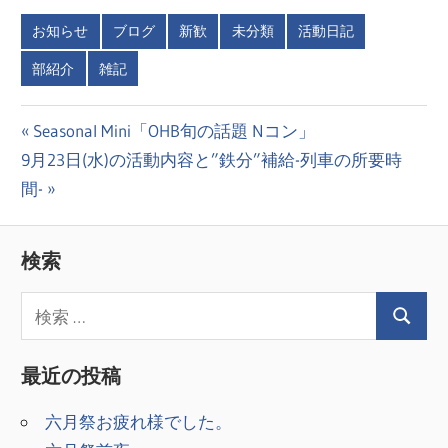
お知らせ
ブログ
新歓
未分類
活動日記
部紹介
雑記
投
前
Seasonal Mini「OHB旬の話題 Nコン」
次
の
9月23日(水)の活動内容と”鉄分”補給-列車の所要時
稿
の
投
間-
ナ
投
稿:
ビ
稿:
検索
ゲ
ー
シ
最近の投稿
ョ
六月祭お疲れ様でした。
ン