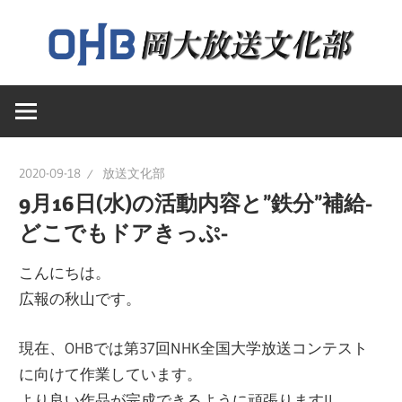
コ
ン
テ
岡
ン
岡
山
ツ
大
へ
山
学
ス
2020-09-18
放送文化部
送
キ
9月16日(水)の活動内容と”鉄分”補給-
大
文
ッ
どこでもドアきっぷ-
化
プ
学
部
こんにちは。
の
広報の秋山です。
ウ
放
ェ
現在、OHBでは第37回NHK全国大学放送コンテスト
ブ
に向けて作業しています。
送
ペ
より良い作品が完成できるように頑張ります!!