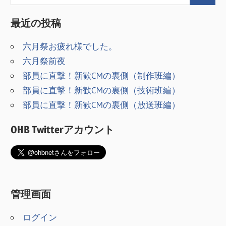
シ
最近の投稿
ョ
六月祭お疲れ様でした。
ン
六月祭前夜
部員に直撃！新歓CMの裏側（制作班編）
部員に直撃！新歓CMの裏側（技術班編）
部員に直撃！新歓CMの裏側（放送班編）
OHB Twitterアカウント
管理画面
ログイン