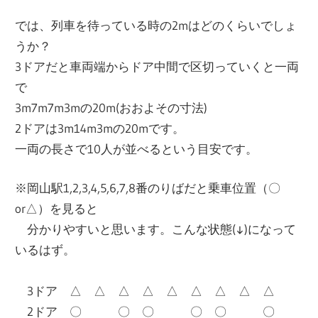
では、列車を待っている時の2mはどのくらいでしょ
うか？
3ドアだと車両端からドア中間で区切っていくと一両
で
3m7m7m3mの20m(おおよその寸法)
2ドアは3m14m3mの20mです。
一両の長さで10人が並べるという目安です。
※岡山駅1,2,3,4,5,6,7,8番のりばだと乗車位置（〇
or△）を見ると
分かりやすいと思います。こんな状態(↓)になって
いるはず。
3ドア △ △ △ △ △ △ △ △ △
2ドア 〇 〇 〇 〇 〇 〇