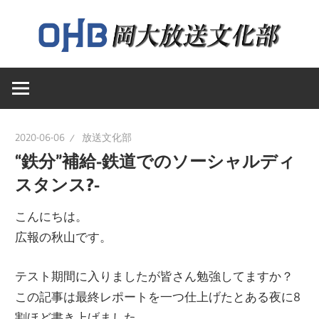
コ
ン
テ
岡
ン
岡
山
ツ
大
へ
山
学
ス
2020-06-06
放送文化部
送
キ
“鉄分”補給-鉄道でのソーシャルディ
大
文
ッ
スタンス?-
化
プ
学
部
こんにちは。
の
広報の秋山です。
ウ
放
ェ
テスト期間に入りましたが皆さん勉強してますか？
ブ
この記事は最終レポートを一つ仕上げたとある夜に8
送
ペ
割ほど書き上げました。