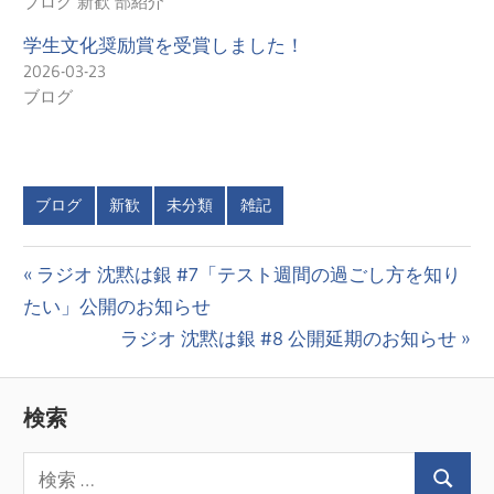
ブログ 新歓 部紹介
学生文化奨励賞を受賞しました！
2026-03-23
ブログ
ブログ
新歓
未分類
雑記
投
前
ラジオ 沈黙は銀 #7「テスト週間の過ごし方を知り
の
たい」公開のお知らせ
稿
投
次
ラジオ 沈黙は銀 #8 公開延期のお知らせ
ナ
稿:
の
ビ
投
検索
稿:
ゲ
ー