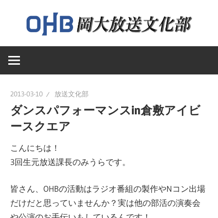
コ
ン
テ
岡
ン
岡
山
ツ
大
へ
山
学
ス
2013-03-10
放送文化部
送
キ
ダンスパフォーマンスin倉敷アイビ
大
文
ッ
ースクエア
化
プ
学
部
こんにちは！
の
3回生元放送課長のみうらです。
ウ
放
ェ
皆さん、OHBの活動はラジオ番組の製作やNコン出場
ブ
だけだと思っていませんか？実は他の部活の演奏会
送
ペ
や公演のお手伝いもしているんです！