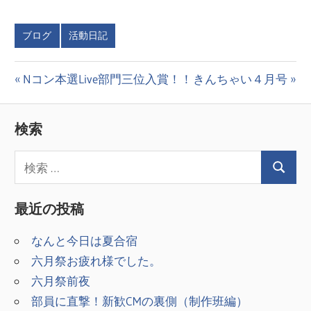
ブログ
活動日記
投
前
次
Nコン本選Live部門三位入賞！！
きんちゃい４月号
の
の
稿
投
投
検索
ナ
稿:
稿:
ビ
ゲ
最近の投稿
ー
シ
なんと今日は夏合宿
六月祭お疲れ様でした。
ョ
六月祭前夜
ン
部員に直撃！新歓CMの裏側（制作班編）