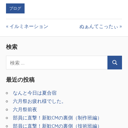
ブログ
投
前
次
イルミネーション
ぬぁんてこったぃ
の
の
稿
投
投
検索
ナ
稿:
稿:
ビ
ゲ
最近の投稿
ー
シ
なんと今日は夏合宿
六月祭お疲れ様でした。
ョ
六月祭前夜
ン
部員に直撃！新歓CMの裏側（制作班編）
部員に直撃！新歓CMの裏側（技術班編）