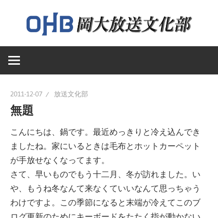
コ
ン
テ
岡
ン
岡
山
ツ
大
へ
山
学
ス
2011-12-07
放送文化部
送
キ
無題
大
文
ッ
化
こんにちは、鍋です。最近めっきりと冷え込んでき
プ
学
部
ましたね。家にいるときは毛布とホットカーペット
の
が手放せなくなってます。
ウ
放
さて、早いものでもう十二月、冬が訪れました。い
ェ
や、もうね冬なんて来なくていいなんて思っちゃう
ブ
わけですよ。この季節になると末端が冷えてこのブ
送
ペ
ログ更新のためにキーボードをたたく指が動かない