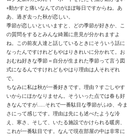
ー
+動かすと痛いなんてのがほぼ毎日ですからね。あ
文
ジ
あ、過ぎ去った秋が恋しい。
で
季節が恋しいといいますと、どの季節が好きか、こ
化
す
の質問をするとみんな綺麗に意見が分かれますよ
ね。この前友人達と話しているときにそういう話に
部
なったんですけれどもやはりきれいに分かれて。お
おむね好きな季節＝自分が生まれた季節って言う図
（OHB）
式になるんですけれどもやはり理由は人それぞれ
で。
ちなみに私は秋が一番好きです。理由？すごしやす
いからにほかなりません。そういった点では春も好
きなんですが……それで一番駄目な季節がふゆ、今ま
さにって感じです。理由は先にも述べたような冷
え、寒さ、そして、いたる施設でかけられる暖房、
これが一番駄目です。なんで現在部屋の中は非常に