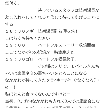
気付く。
待っているスタッフは技術課長が
差し入れをしてくれると信じて待ってあげることに
する
１８：３０スギ 技術課長到着(手ぶら)
しばらくお待ちください
１９：００ ハートフルストーリー収録開始
ここでなかがわの記録が一時途絶えた
１９：３０ゴロ ハートフル収録終了。
その場のノリで、モバイルきんち
ゃいは楽屋ネタの裏ちゃいをとることになる
なかがわが持ってきたクラ○キーがすぐなくなる(´・
ω・`)
私ほとんど食べてないんですけどー
当初、(なぜか)なかがわも入れて3人での座談会にな
る予定だったが、マイクの調子が悪く、2人でとるこ