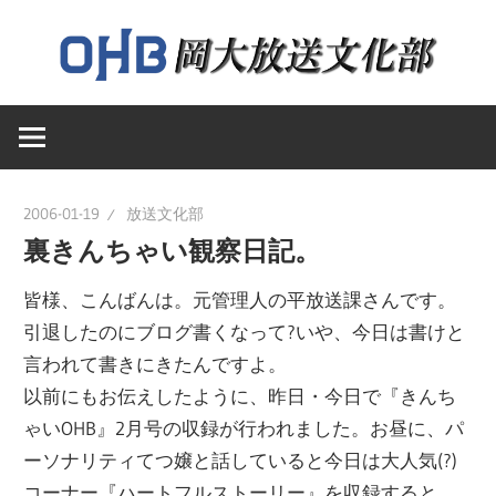
コ
ン
テ
岡
ン
岡
山
ツ
大
へ
山
学
ス
2006-01-19
放送文化部
送
キ
裏きんちゃい観察日記。
大
文
ッ
化
皆様、こんばんは。元管理人の平放送課さんです。
プ
学
部
引退したのにブログ書くなって?いや、今日は書けと
の
言われて書きにきたんですよ。
ウ
放
以前にもお伝えしたように、昨日・今日で『きんち
ェ
ゃいOHB』2月号の収録が行われました。お昼に、パ
ブ
ーソナリティてつ嬢と話していると今日は大人気(?)
送
ペ
コーナー『ハートフルストーリー』を収録すると