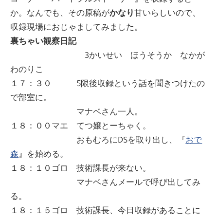
ー
か。なんでも、その原稿が
かなり
甘いらしいので、
文
ジ
収録現場におじゃましてみました。
で
裏ちゃい観察日記
化
す
3かいせい ほうそうか なかが
わのりこ
部
１７：３０ 5限後収録という話を聞きつけたの
で部室に。
（OHB）
マナベさん一人。
１８：００マエ てつ嬢とーちゃく。
おもむろにDSを取り出し、『
おで
森
』を始める。
１８：１０ゴロ 技術課長が来ない。
マナベさんメールで呼び出してみ
る。
１８：１５ゴロ 技術課長、今日収録があることに