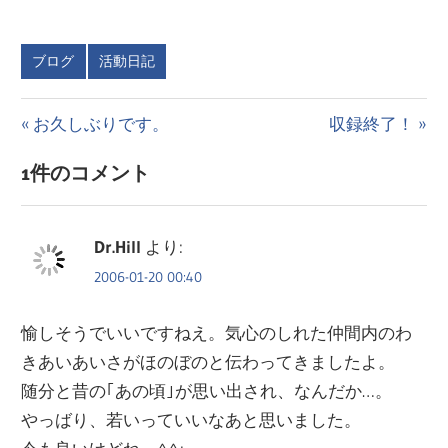
ブログ
活動日記
投
前
次
お久しぶりです。
収録終了！
の
の
稿
1件のコメント
投
投
ナ
稿:
稿:
ビ
Dr.Hill
より:
ゲ
2006-01-20 00:40
ー
愉しそうでいいですねえ。気心のしれた仲間内のわ
シ
きあいあいさがほのぼのと伝わってきましたよ。
随分と昔の｢あの頃｣が思い出され、なんだか…。
ョ
やっばり、若いっていいなあと思いました。
ン