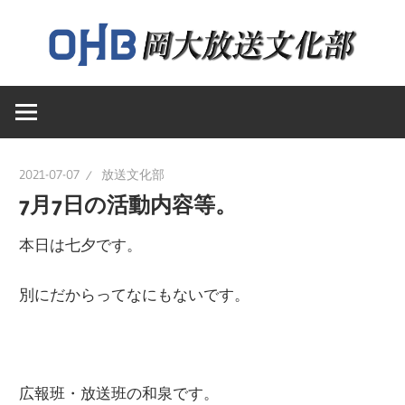
コ
ン
テ
岡
ン
岡
山
ツ
大
へ
山
学
ス
2021-07-07
放送文化部
送
キ
7月7日の活動内容等。
大
文
ッ
化
本日は七夕です。
プ
学
部
別にだからってなにもないです。
の
ウ
放
ェ
ブ
送
広報班・放送班の和泉です。
ペ