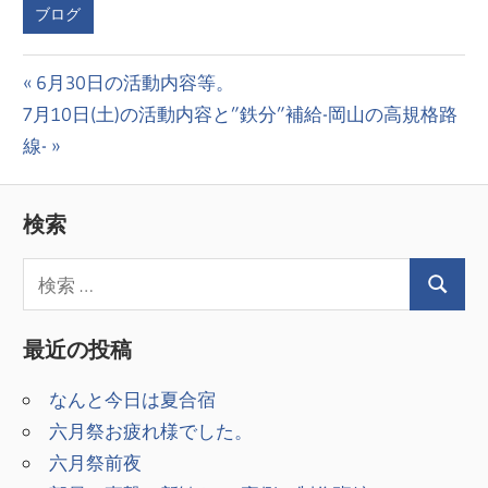
ブログ
投
前
6月30日の活動内容等。
次
の
7月10日(土)の活動内容と”鉄分”補給-岡山の高規格路
稿
の
投
線-
ナ
投
稿:
ビ
稿:
検索
ゲ
ー
シ
最近の投稿
ョ
なんと今日は夏合宿
ン
六月祭お疲れ様でした。
六月祭前夜