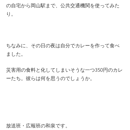
の自宅から岡山駅まで、公共交通機関を使ってみた
ー
文
り。
ジ
で
化
す
ちなみに、その日の夜は自分でカレーを作って食べ
部
ました。
（OHB）
災害用の食料と化してしまいそうな一つ350円のカレ
ーたち。彼らは何を思うのでしょうか。
放送班・広報班の和泉です。