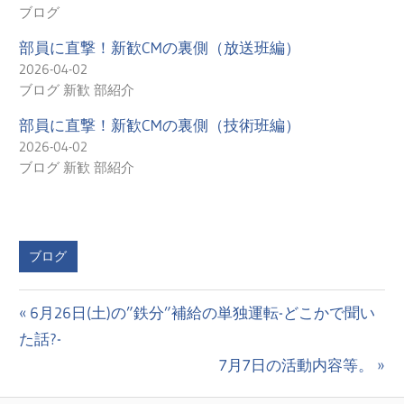
ブログ
部員に直撃！新歓CMの裏側（放送班編）
2026-04-02
ブログ 新歓 部紹介
部員に直撃！新歓CMの裏側（技術班編）
2026-04-02
ブログ 新歓 部紹介
ブログ
投
前
6月26日(土)の”鉄分”補給の単独運転-どこかで聞い
の
た話?-
稿
投
次
7月7日の活動内容等。
ナ
稿:
の