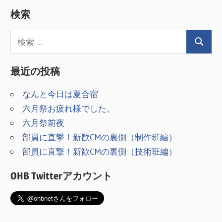
ビ
投
検索
稿:
ゲ
ー
シ
最近の投稿
ョ
なんと今日は夏合宿
ン
六月祭お疲れ様でした。
六月祭前夜
部員に直撃！新歓CMの裏側（制作班編）
部員に直撃！新歓CMの裏側（技術班編）
OHB Twitterアカウント