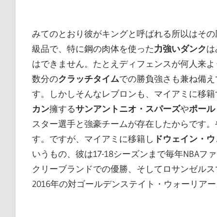
みてのとおり彼がキングと呼ばれる所以はその
級品で、特に鋼の肉体を使った
力強いダンク
は
はできません。たとえディフェンスが何人来よ
数分の
クラッチタイム
での勝負強さも兼ね備え
す。しかしそんなレブロンも、マイアミに移籍
カン
擁する
サンアントニオ・スパーズ
や
ポール
スター選手と強豪チームが存在したからです。
す。ですが、マイアミに移籍し
ドウェイン・ウ
いうもの、彼は17-18シーズンまで
毎年
NBAフ
クリーブランドでの優勝、そしてロサンゼルス
2016年の対ゴールデンステイト・ウォーリア