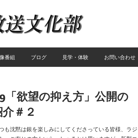
岡
山
大
像番組
ブログ
見学・体験
お問い合わせ
学
19「欲望の抑え方」公開の
放
紹介＃２
送
つも沈黙は銀を楽しみにしてくださっている皆様、ラジ