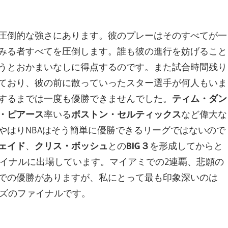
圧倒的な強さにあります。彼のプレーはそのすべてが一
みる者すべてを圧倒します。誰も彼の進行を妨げること
うとおかまいなしに得点するのです。また試合時間残り
ており、彼の前に散っていったスター選手が何人もいま
するまでは一度も優勝できませんでした。
ティム・ダン
・ピアース
率いる
ボストン・セルティックス
など偉大な
やはりNBAはそう簡単に優勝できるリーグではないので
ェイド
、
クリス・ボッシュ
との
BIG３
を形成してからと
ァイナルに出場しています。マイアミでの2連覇、悲願の
での優勝がありますが、私にとって最も印象深いのは
ーズのファイナルです。