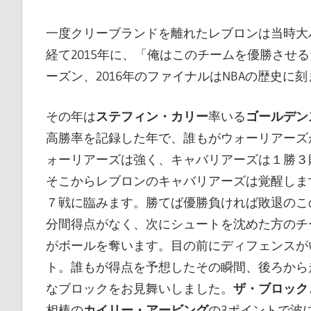
一度クリーブランドを離れたレブロンは当時大
経て2015年に、「俺はこのチームを優勝させ
ーズン、2016年のファイナルはNBAの歴史に
その年は
ステフィン・カリー
率いる
ゴールデン
高勝率を記録した年で、誰もがウォーリアーズ
ォーリアーズは強く、キャバリアーズは１勝３
そこからレブロンのキャバリアーズは覚醒しま
７戦に臨みます。勝てば優勝負ければ敗退のこ
分間得点がなく、次にシュートを沈めた方のチ
がボールを奪います。目の前にディフェンスが
ト。誰もが得点を予想したその瞬間、後ろから
なブロックをお見舞いしました。
ザ・ブロック
相棒の
カイリー・アービング
の3ポイントで波