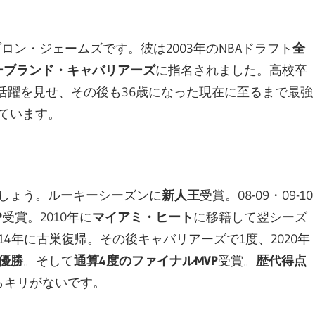
ロン・ジェームズです。彼は2003年のNBAドラフト
全
ーブランド・キャバリアーズ
に指名されました。高校卒
活躍を見せ、その後も36歳になった現在に至るまで最強
ています。
しょう。ルーキーシーズンに
新人王
受賞。08-09・09-10
P
受賞。2010年に
マイアミ・ヒート
に移籍して翌シーズ
4年に古巣復帰。その後キャバリアーズで1度、2020年
優勝
。そして
通算4度のファイナルMVP
受賞。
歴代得点
らキリがないです。