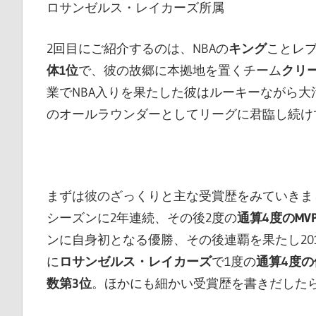
ロサンゼルス・レイカーズ所属
2回目にご紹介するのは、NBAの
キング
ことレブ
体1位
で、彼の故郷に本拠地を置くチーム
クリ
業でNBA入りを果たした彼はルーキーながら大
のオールラウンダーとしてリーグに君臨し続け
まずは彼のざっくりと主な受賞歴をみていきま
シーズンに2年連続、その後2度の
通算4度のMV
ンに自身初となる優勝、その後連覇を果たし201
に
ロサンゼルス・レイカーズ
で1度の
通算4度の
数第3位
。ほかにも細かい受賞歴を書きだした