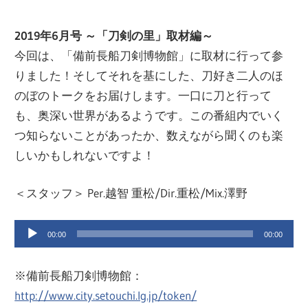
ー
文
2019年6月号 ～「刀剣の里」取材編～
ジ
今回は、「備前長船刀剣博物館」に取材に行って参
で
化
りました！そしてそれを基にした、刀好き二人のほ
す
のぼのトークをお届けします。一口に刀と行って
部
も、奥深い世界があるようです。この番組内でいく
つ知らないことがあったか、数えながら聞くのも楽
（OHB）
しいかもしれないですよ！
＜スタッフ＞ Per.越智 重松/Dir.重松/Mix.澤野
音
00:00
00:00
声
プ
※備前長船刀剣博物館：
レ
http://www.city.setouchi.lg.jp/token/