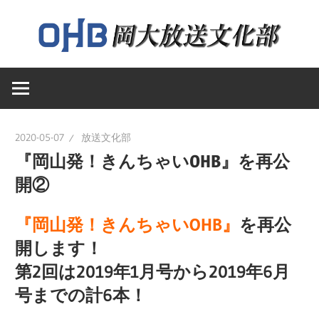
コ
ン
テ
岡
ン
岡
山
ツ
大
へ
山
学
ス
2020-05-07
放送文化部
送
キ
『岡山発！きんちゃいOHB』を再公
大
文
ッ
開②
化
プ
学
部
『岡山発！きんちゃい
OHB
』
を再公
の
開します！
ウ
放
第2回は2019年1月号から2019年6月
ェ
号までの計6本！
ブ
送
ペ