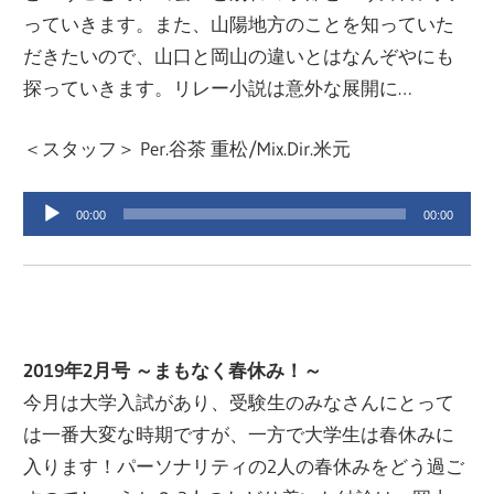
っていきます。また、山陽地方のことを知っていた
だきたいので、山口と岡山の違いとはなんぞやにも
探っていきます。リレー小説は意外な展開に…
＜スタッフ＞ Per.谷茶 重松/Mix.Dir.米元
音
00:00
00:00
声
プ
レ
ー
ヤ
2019年2月号 ～まもなく春休み！～
ー
今月は大学入試があり、受験生のみなさんにとって
は一番大変な時期ですが、一方で大学生は春休みに
入ります！パーソナリティの2人の春休みをどう過ご