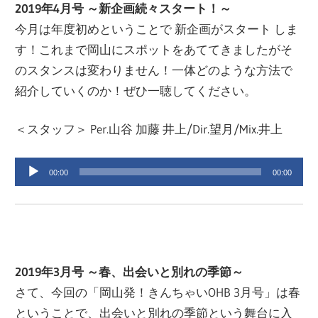
ヤ
2019年4月号 ～新企画続々スタート！～
ー
今月は年度初めということで 新企画がスタート しま
す！これまで岡山にスポットをあててきましたがそ
のスタンスは変わりません！一体どのような方法で
紹介していくのか！ぜひ一聴してください。
＜スタッフ＞ Per.山谷 加藤 井上/Dir.望月/Mix.井上
音
00:00
00:00
声
プ
レ
ー
ヤ
2019年3月号 ～春、出会いと別れの季節～
ー
さて、今回の「岡山発！きんちゃいOHB 3月号」は春
ということで、出会いと別れの季節という舞台に入