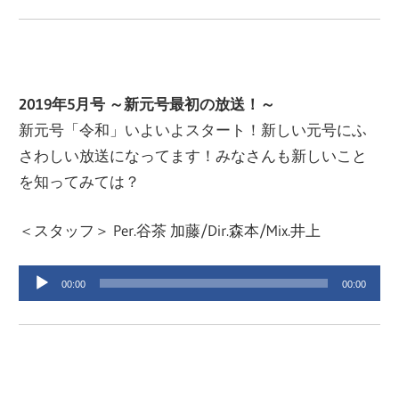
ー
ヤ
ー
2019年5月号 ～新元号最初の放送！～
新元号「令和」いよいよスタート！新しい元号にふ
さわしい放送になってます！みなさんも新しいこと
を知ってみては？
＜スタッフ＞ Per.谷茶 加藤/Dir.森本/Mix.井上
音
00:00
00:00
声
プ
レ
ー