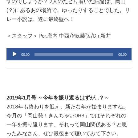
すのでしょうか？ 2人のたどり着いた結論は、岡山
(？)にあるあの場所で、ゆったりすることでした。リ
レー小説は、遂に最終盤へ！
＜スタッフ＞ Per.唐内 中西/Mix.藤弘/Dir.新井
音
00:00
00:00
声
プ
レ
ー
ヤ
2019年1月号 ～今年を振り返るはずが…？～
ー
2018年も終わりを迎え、新たな年が始まりますね。
今月の「岡山発！きんちゃいOHB」ではそれぞれの
一年を振り返ります。それって岡山関係ある？と思
ったみなさん、ぜひ最後まで聴いてみて下さい。