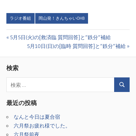
ラジオ番組
岡山発！きんちゃいOHB
投
前
5月5日(火)の[救済臨 質問回答]と”鉄分”補給
の
次
5月10日(日)の[臨時 質問回答]と”鉄分”補給
稿
投
の
ナ
稿:
投
検索
ビ
稿:
ゲ
ー
最近の投稿
シ
なんと今日は夏合宿
ョ
六月祭お疲れ様でした。
ン
六月祭前夜