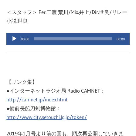
＜スタッフ＞ Per.二渡 荒川/Mix.井上/Dir.世良/リレー
小説.世良
音
00:00
00:00
声
プ
レ
ー
ヤ
【リンク集】
ー
●インターネットラジオ局 Radio CAMNET：
http://camnet.jp/index.html
●備前長船刀剣博物館：
http://www.city.setouchi.lg.jp/token/
2019年1月号より前の回も、順次再公開していきま