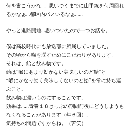
何を書こうかな……思いつくまでに山手線を何周回れ
ー
文
るかなぁ…都区内パスいるなぁ……
ジ
で
化
やっと進路開通…思いついたので一つお話を。
す
僕は高校時代にも放送部に所属していました。
部
その頃から喉を潤すためにこだわりがあります。
それは、飴と飲み物です。
（OHB）
飴は”喉にあまり効かない美味しいのど飴”と
”喉にかなり効く美味しくないのど飴”を常に持ち運
ぶこと。
飲み物は濃いものにすることです。
効果は……青春１８きっぷの期間前後にどうしようも
なくなることがあります（年６回）。
気持ちの問題ですからね。（苦笑）