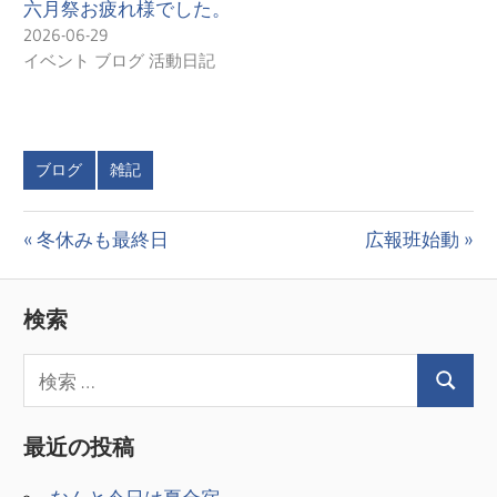
六月祭お疲れ様でした。
2026-06-29
イベント ブログ 活動日記
ブログ
雑記
投
前
次
冬休みも最終日
広報班始動
の
の
稿
投
投
検索
ナ
稿:
稿:
ビ
ゲ
最近の投稿
ー