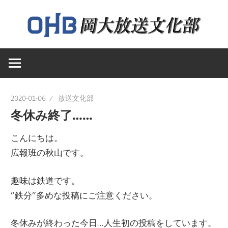
コ
ン
テ
岡
ン
岡
山
ツ
大
へ
山
学
ス
2020-01-06
放送文化部
送
キ
冬休み終了……
大
文
ッ
化
こんにちは。
プ
学
部
広報班の秋山です。
の
趣味は鉄道です。
ウ
放
”鉄分”多めな投稿にご注意ください。
ェ
ブ
送
冬休みが終わった今日…人生初の投稿をしています。
ペ