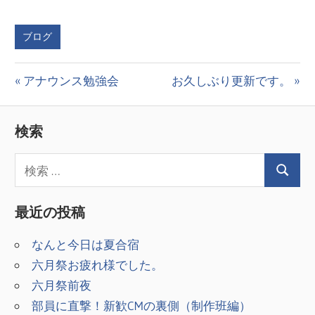
ブログ
投
前
次
アナウンス勉強会
お久しぶり更新です。
の
の
稿
投
投
検索
ナ
稿:
稿:
ビ
ゲ
最近の投稿
ー
シ
なんと今日は夏合宿
六月祭お疲れ様でした。
ョ
六月祭前夜
ン
部員に直撃！新歓CMの裏側（制作班編）