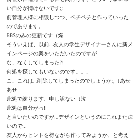
ー
い自分が情けないです;;
文
ジ
前管理人様に相談しつつ、ペチペチと作っていった
で
のであります。
化
す
BBSのみの更新です（爆
そういえば、以前…友人の学生デザイナーさんに新メ
部
インページの案をいただいたのですが…
な、なくしてしまった?!
（OHB）
何処を探してもいないのです。。。
こ、これは…削除してしまったのでしょうか;;（あせ
あせ
此処で謝ります、申し訳ない（泣
此処は自分がっ!!
と言いたいのですが…デザインというのにこれまた疎
いので…
友人からヒントを得ながら作ってみようか、と考え