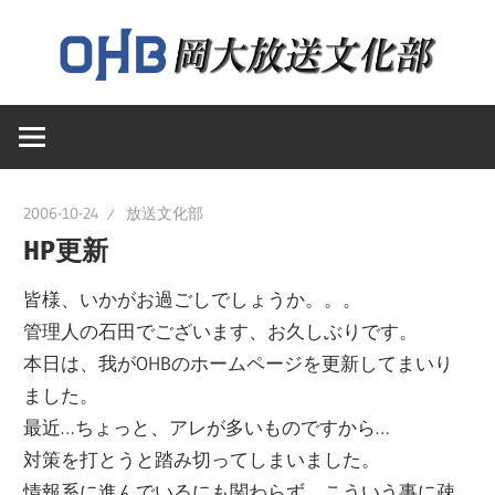
コ
ン
テ
岡
ン
岡
山
ツ
大
へ
山
学
ス
2006-10-24
放送文化部
送
キ
HP更新
大
文
ッ
化
皆様、いかがお過ごしでしょうか。。。
プ
学
部
管理人の石田でございます、お久しぶりです。
の
本日は、我がOHBのホームページを更新してまいり
ウ
放
ました。
ェ
最近…ちょっと、アレが多いものですから…
ブ
対策を打とうと踏み切ってしまいました。
送
ペ
情報系に進んでいるにも関わらず、こういう事に疎