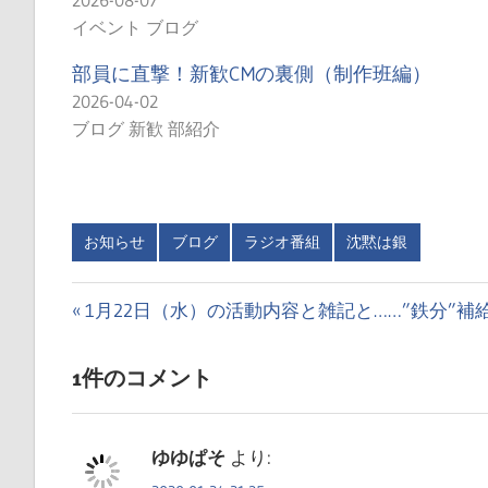
イベント ブログ
部員に直撃！新歓CMの裏側（制作班編）
2026-04-02
ブログ 新歓 部紹介
お知らせ
ブログ
ラジオ番組
沈黙は銀
投
前
1月22日（水）の活動内容と雑記と……”鉄分”補
の
稿
投
1件のコメント
ナ
稿:
ビ
ゆゆぱそ
より:
ゲ