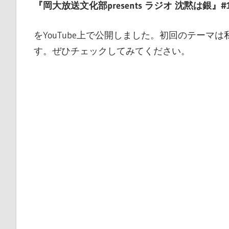
『岡大放送文化部presents ラジオ 沈黙は銀』#
ブ
ペ
をYouTube上で公開しました。初回のテーマ
ー
す。ぜひチェックしてみてください。
ジ
で
す