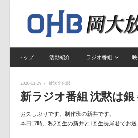
コ
ン
テ
ン
ツ
岡
へ
山
トップ
活動紹介
ラジオ番組
映
ス
大
キ
学
ッ
送
2020-01-24
放送文化部
プ
文
新ラジオ番組 沈黙は銀 
化
部
お久しぶりです。制作班の新井です。
の
本日17時、私2回生の新井と1回生長尾君でお
ウ
ェ