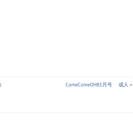
次
給
ComeComeOHB1月号 成人
の
投
稿: