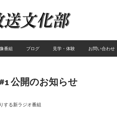
岡
山
大
像番組
ブログ
見学・体験
お問い合わせ
学
#1 公開のお知らせ
放
送りする新ラジオ番組
送