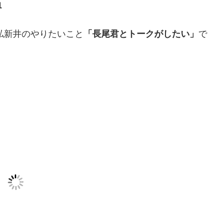
1
文
は私新井のやりたいこと
「長尾君とトークがしたい」
で
化
部
（OHB