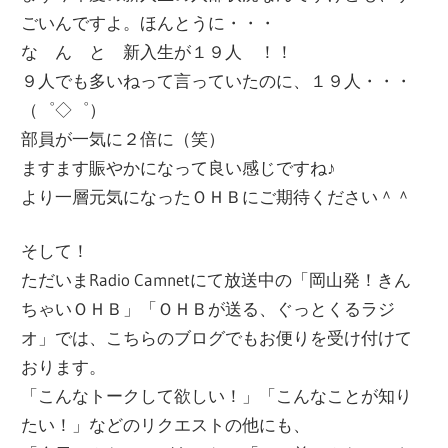
ごいんですよ。ほんとうに・・・
ー
文
な ん と 新入生が１９人 ！！
ジ
９人でも多いねって言っていたのに、１９人・・・
で
化
（゜◇゜）
す
部員が一気に２倍に（笑）
部
ますます賑やかになって良い感じですね♪
より一層元気になったＯＨＢにご期待ください＾＾
（OHB）
そして！
ただいまRadio Camnetにて放送中の「岡山発！きん
ちゃいＯＨＢ」「ＯＨＢが送る、ぐっとくるラジ
オ」では、こちらのブログでもお便りを受け付けて
おります。
「こんなトークして欲しい！」「こんなことが知り
たい！」などのリクエストの他にも、