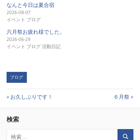
なんと今日は夏合宿
2026-08-07
イベント ブログ
六月祭お疲れ様でした。
2026-06-29
イベント ブログ 活動日記
ブログ
投
前
次
お久しぶりです！
６月祭
の
の
稿
投
投
検索
ナ
稿:
稿:
ビ