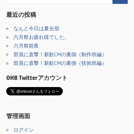
ゲ
最近の投稿
ー
シ
なんと今日は夏合宿
六月祭お疲れ様でした。
ョ
六月祭前夜
ン
部員に直撃！新歓CMの裏側（制作班編）
部員に直撃！新歓CMの裏側（技術班編）
OHB Twitterアカウント
管理画面
ログイン