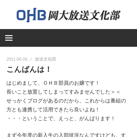
コ
ン
テ
岡
ン
岡
山
ツ
大
へ
山
学
ス
2011-06-06
放送文化部
送
キ
こんばんは！
大
文
ッ
化
はじめまして、ＯＨＢ部員のお嬢です！
プ
学
部
長いこと放置してしまってすみませんでした＞＜
の
せっかくブログがあるのだから、これからは番組の
ウ
放
方とも連携して活用できたら良いよね！
ェ
・・・ということで、えっと、がんばります！
ブ
送
まず今年度の新入生の入部状況なんですけども、す
ペ