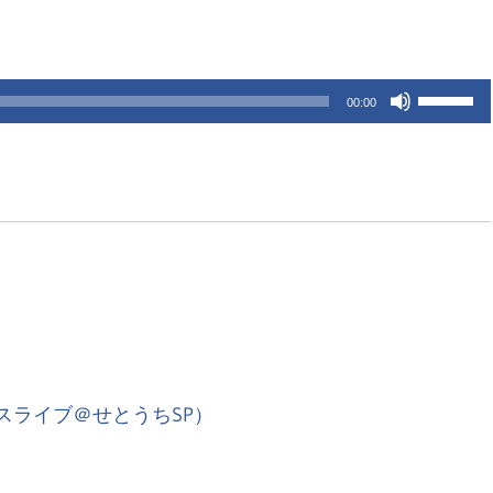
文
ボ
00:00
リ
化
ュ
ー
部
ム
調
節
（OHB
に
は
上
スライブ＠せとうちSP）
下
矢