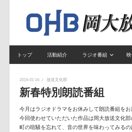
コ
ン
テ
ン
ツ
岡
へ
山
トップ
活動紹介
ラジオ番組
映
ス
大
キ
学
ッ
送
2016-01-16
放送文化部
プ
文
新春特別朗読番組
化
部
今月はラジオドラマをお休みして朗読番組をお
の
今回使わせていただいた作品は岡大放送文化部
ウ
町の喧騒を忘れて、音の世界を味わってみるの
ェ