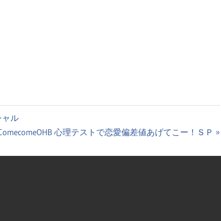
印
キ
ー
を
使
っ
て
く
シャル
だ
次
ComecomeOHB 心理テストで恋愛偏差値あげてこー！ＳＰ
さ
の
い。
投
稿: