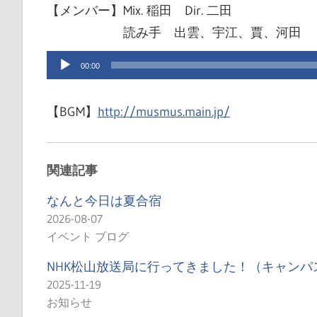
【メンバー】Mix. 稲田 Dir. 二田
ブ
読み手 出雲、宇江、賈、河田
ペ
音
ー
00:00
声
ジ
プ
で
【BGM】
http://musmus.main.jp/
レ
す
ー
ヤ
関連記事
ー
なんと今日は夏合宿
2026-08-07
イベント ブログ
NHK松山放送局に行ってきました！（キャンパ
2025-11-19
お知らせ