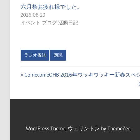
六月祭お疲れ様でした。
2026-06-29
イベント ブログ 活動日記
ラジオ番組
朗読
投
前
ComecomeOHB 2016年ウッキウッキー新春スペ
の
稿
投
ナ
稿:
ビ
ゲ
WordPress Theme: ウェリントン by
ThemeZee
.
ー