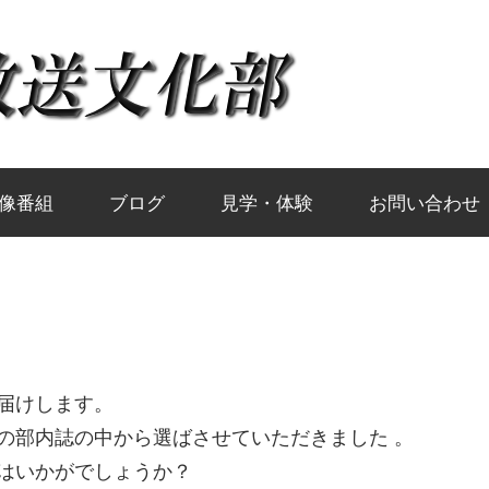
岡
山
大
像番組
ブログ
見学・体験
お問い合わせ
学
放
届けします。
の部内誌の中から選ばさせていただきました 。
送
はいかがでしょうか？