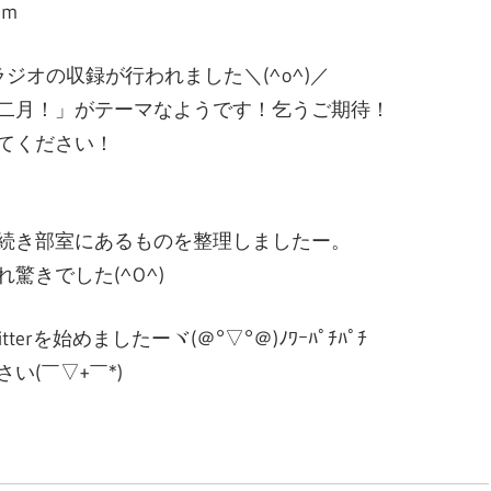
)m
文
ジオの収録が行われました＼(^o^)／
二月！」がテーマなようです！乞うご期待！
化
てください！
部
続き部室にあるものを整理しましたー。
驚きでした(^O^)
（OHB
rを始めましたーヾ(＠°▽°＠)ﾉﾜｰﾊﾟﾁﾊﾟﾁ
(￣▽+￣*)