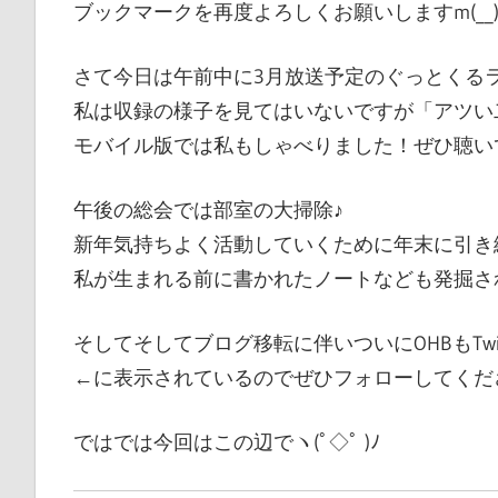
ブックマークを再度よろしくお願いしますm(__
ブ
ペ
さて今日は午前中に3月放送予定のぐっとくるラ
ー
私は収録の様子を見てはいないですが「アツい
ジ
モバイル版では私もしゃべりました！ぜひ聴い
で
す
午後の総会では部室の大掃除♪
新年気持ちよく活動していくために年末に引き
私が生まれる前に書かれたノートなども発掘され
そしてそしてブログ移転に伴いついにOHBもTwitte
←に表示されているのでぜひフォローしてください
ではでは今回はこの辺でヽ(ﾟ◇ﾟ )ﾉ