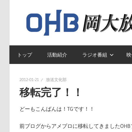
コ
ン
テ
ン
ツ
岡
へ
山
トップ
活動紹介
ラジオ番組
映
ス
大
キ
学
ッ
送
2012-01-21
放送文化部
プ
文
移転完了！！
化
部
どーもこんばんは！TGです！！
の
ウ
前ブログからアメブロに移転してきましたOHB
ェ