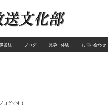
岡
山
大
像番組
ブログ
見学・体験
お問い合わせ
学
放
送
ブログです！！