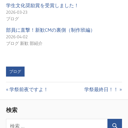
学生文化奨励賞を受賞しました！
2026-03-23
ブログ
部員に直撃！新歓CMの裏側（制作班編）
2026-04-02
ブログ 新歓 部紹介
ブログ
投
前
次
学祭前夜ですよ！
学祭最終日！！
の
の
稿
投
投
検索
ナ
稿:
稿:
ビ