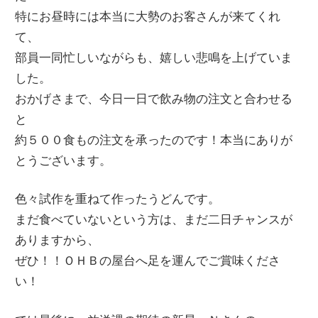
特にお昼時には本当に大勢のお客さんが来てくれ
ー
文
て、
ジ
部員一同忙しいながらも、嬉しい悲鳴を上げていま
で
化
した。
す
おかげさまで、今日一日で飲み物の注文と合わせる
部
と
約５００食もの注文を承ったのです！本当にありが
（OHB）
とうございます。
色々試作を重ねて作ったうどんです。
まだ食べていないという方は、まだ二日チャンスが
ありますから、
ぜひ！！ＯＨＢの屋台へ足を運んでご賞味くださ
い！