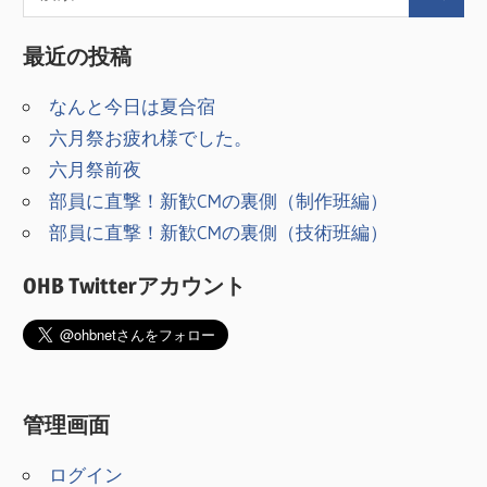
ゲ
最近の投稿
ー
シ
なんと今日は夏合宿
六月祭お疲れ様でした。
ョ
六月祭前夜
ン
部員に直撃！新歓CMの裏側（制作班編）
部員に直撃！新歓CMの裏側（技術班編）
OHB Twitterアカウント
管理画面
ログイン