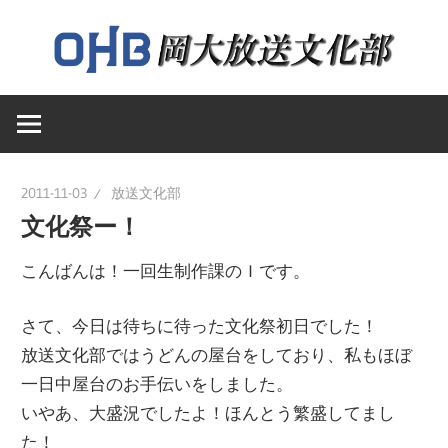
コ
ン
テ
岡
ン
岡
山
ツ
大
へ
山
学
ス
2011-11-03
放送文化部
送
キ
文化祭ー！
大
文
ッ
化
こんばんは！一回生制作課のＩです。
プ
学
部
さて、今日は待ちに待った文化祭初日でした！
の
放送文化部ではうどんの屋台をしており、私もほぼ
ウ
放
一日中屋台のお手伝いをしました。
ェ
いやあ、大盛況でしたよ！ほんとう繁盛してまし
ブ
送
た！
ペ