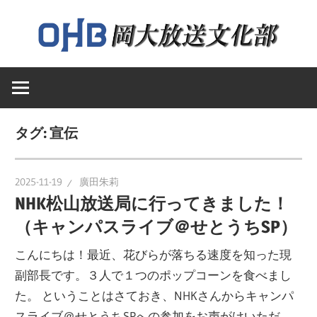
コ
ン
テ
岡
ン
岡
山
ツ
大
へ
山
学
タグ:
宣伝
ス
送
キ
大
文
ッ
2025-11-19
廣田朱莉
化
プ
NHK松山放送局に行ってきました！
学
部
（キャンパスライブ＠せとうちSP）
の
ウ
放
こんにちは！最近、花びらが落ちる速度を知った現
ェ
副部長です。３人で１つのポップコーンを食べまし
ブ
た。 ということはさておき、NHKさんからキャンパ
送
ペ
スライブ＠せとうちSPへの参加をお声がけいただ